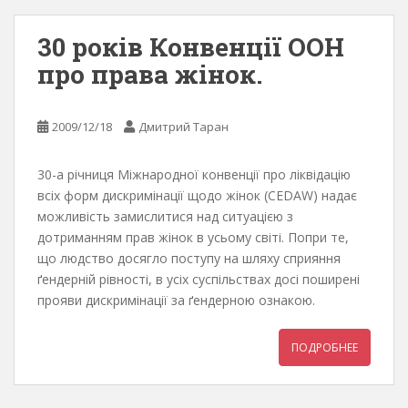
30 років Конвенції ООН
про права жінок.
2009/12/18
Дмитрий Таран
30-а річниця Міжнародної конвенції про ліквідацію
всіх форм дискримінації щодо жінок (CEDAW) надає
можливість замислитися над ситуацією з
дотриманням прав жінок в усьому світі. Попри те,
що людство досягло поступу на шляху сприяння
ґендерній рівності, в усіх суспільствах досі поширені
прояви дискримінації за ґендерною ознакою.
ПОДРОБНЕЕ