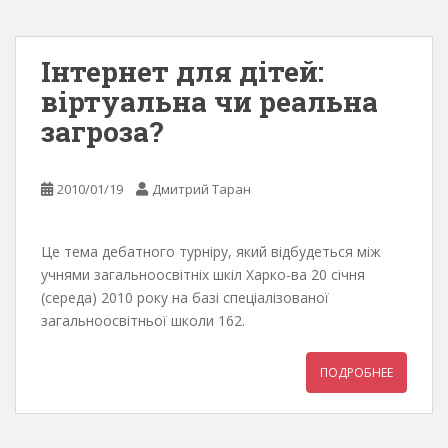
Інтернет для дітей:
віртуальна чи реальна
загроза?
2010/01/19
Дмитрий Таран
Це тема дебатного турніру, який відбудеться між
учнями загальноосвітніх шкіл Харко-ва 20 січня
(середа) 2010 року на базі спеціалізованої
загальноосвітньої школи 162.
ПОДРОБНЕЕ