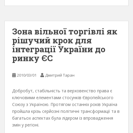
Зона вільної торгівлі як
рішучий крок для
інтеграції України до
ринку ЄС
2010/03/01
Дмитрий Таран
Добробут, стабільність та верховенство права є
ключовими елементами стосунків Європейського
Союзу з Україною. Протягом останніх років Україна
пройшла крізь серйозні політичні трансформації та в
багатьох аспектах була лідером із впровадження
змін у регіоні.