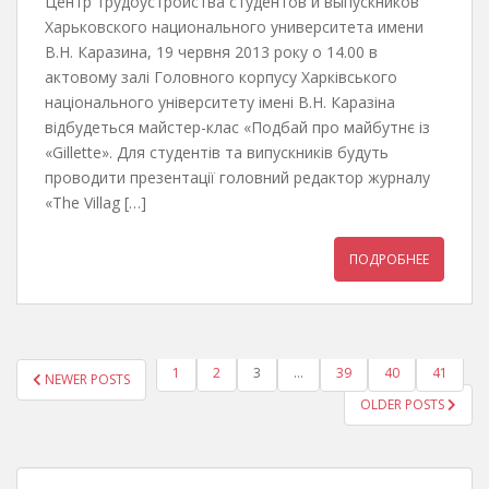
Центр трудоустройства студентов и выпускников
Харьковского национального университета имени
В.Н. Каразина, 19 червня 2013 року о 14.00 в
актовому залі Головного корпусу Харківського
національного університету імені В.Н. Каразіна
відбудеться майстер-клас «Подбай про майбутнє із
«Gillette». Для студентів та випускників будуть
проводити презентації головний редактор журналу
«The Villag […]
ПОДРОБНЕЕ
1
2
3
…
39
40
41
NEWER POSTS
ПАГИНАЦИЯ ЗАПИСЕЙ
OLDER POSTS