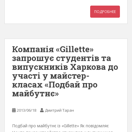
ПОДРОБНЕЕ
Компанія «Gillette»
запрошує студентів та
випускників Харкова до
участі у майстер-
класах «Подбай про
майбутнє»
2013/06/18
Дмитрий Таран
Подбай про майбутнє із «Gillette» Як повідомляє